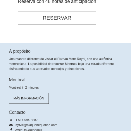
Reserva con 48 horas de anticipación
RESERVAR
A propósito
Una manera diferente de visitar el Plateau Mont-Royal, con una auténtica
montrealesa. La posibilidad de recorrer Montreal bajo una mirada diferente
disfrutando de sus acertados consejos y direcciones.
Montreal
Montreal in 2 minutes
MÁS INFORMACIÓN
Contacto
1 514 594-3587
sylvie@alaquebequense.com
AvecUnQuebecois