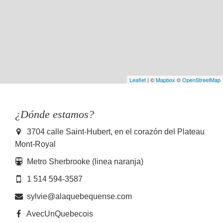
Leaflet
| ©
Mapbox
©
OpenStreetMap
¿Dónde estamos?
3704 calle Saint-Hubert, en el corazón del Plateau
Mont-Royal
Metro Sherbrooke (linea naranja)
1 514 594-3587
sylvie@alaquebequense.com
AvecUnQuebecois